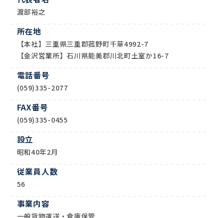
渡部裕之
所在地
【本社】三重県三重郡菰野町千草4992-7
【金沢営業所】石川県能美郡川北町土室か16-7
電話番号
(059)335-2077
FAX番号
(059)335-0455
設立
昭和40年2月
従業員人数
56
事業内容
一般貨物運送・倉庫保管