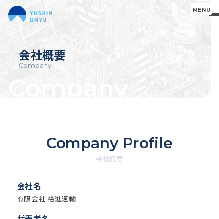
MENU
会社概要
トップ
代表挨拶
Company
Company
サービス内容
会社概要
お知らせ
よくある質問
裕進診断
Company Profile
会社概要
会社名
有限会社 裕進運輸
代表者名