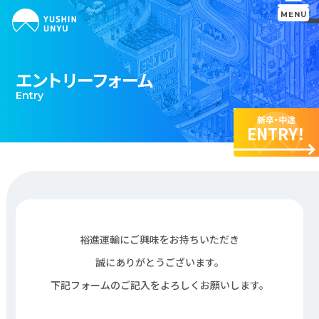
MENU
エントリーフォーム
企業サイト
採用トップ
Entry
募集要項
先輩の声
新卒・中途
ENTRY！
福利厚生
エントリー
裕進運輸にご興味をお持ちいただき
誠にありがとうございます。
下記フォームのご記入をよろしくお願いします。